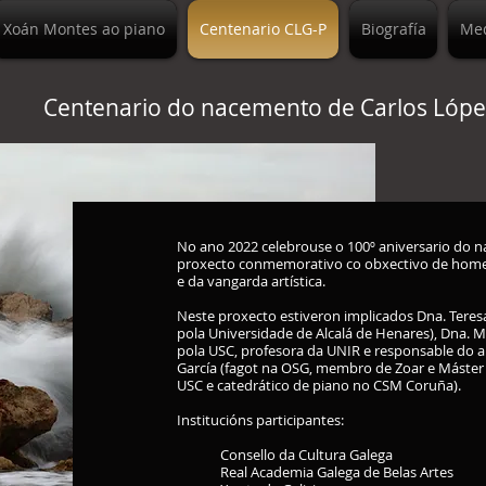
Xoán Montes ao piano
Centenario CLG-P
Biografía
Me
Centenario do nacemento de Carlos López
No ano 2022 celebrouse o 100º aniversario do n
proxecto conmemorativo co obxectivo de home
e da vangarda artística.
Neste proxecto estiveron implicados Dna. Teresa
pola Universidade de Alcalá de Henares), Dna. 
pola USC, profesora da UNIR e responsable do a
García (fagot na OSG, membro de Zoar e Máster p
USC e catedrático de piano no CSM Coruña).
Institucións participantes:
Consello da Cultura Galega
Real Academia Galega de Belas Artes